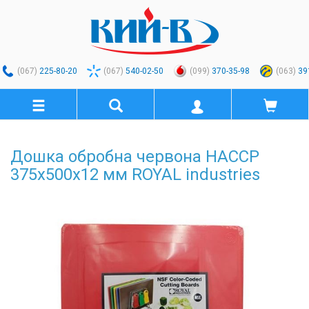
(067)
225-80-20
(067)
540-02-50
(099)
370-35-98
(063)
39
Дошка обробна червона HACCP
375х500х12 мм ROYAL industries