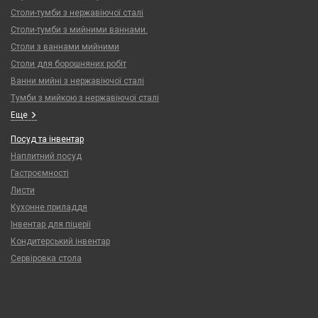
Столи-тумби з нержавіючої сталі
Столи-тумби з мийними ваннами.
Столи з ваннами мийними
Столи для борошняних робіт
Ванни мийні з нержавіючої сталі
Тумби з мийкою з нержавіючої сталі
Еще
Посуд та інвентар
Наплитний посуд
Гастроємності
Листи
Кухонне приладдя
Інвентар для піцерії
Кондитерський інвентар
Сервіровка стола