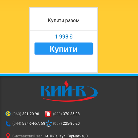
Купити разом
1 998 ₴
Купити
(063)
391-20-90
(099)
370-35-98
(044)
594-64-57, 58
(067)
225-80-20
Виставковий зал:
м. Київ, вул. Гарматна, 3