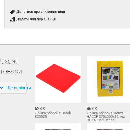
Дізнатися про зниження ціни
Додати для порівняння
Схожі
товари
Ще варіанти
628 ₴
863 ₴
Дошка обробна Hendi
Дошка обробна жовта
825525
HACCP 375х500х12 мм
ROYAL industries