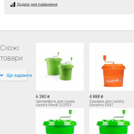
Додати для порівняння
Схожі
товари
Ще варіанти
6 380 ₴
4 888 ₴
Центрифуга для сушки
Сушарка для салату
салату Hendi 222553
Dynamic E007