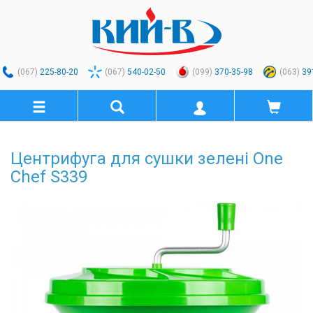
(067)
225-80-20
(067)
540-02-50
(099)
370-35-98
(063)
39
Центрифуга для сушки зелені One
Chef S339