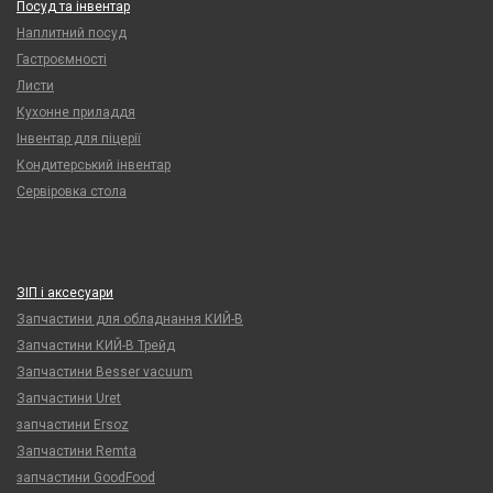
Посуд та інвентар
Наплитний посуд
Гастроємності
Листи
Кухонне приладдя
Інвентар для піцерії
Кондитерський інвентар
Сервіровка стола
ЗІП і аксесуари
Запчастини для обладнання КИЙ-В
Запчастини КИЙ-В Трейд
Запчастини Besser vacuum
Запчастини Uret
запчастини Ersoz
Запчастини Remta
запчастини GoodFood