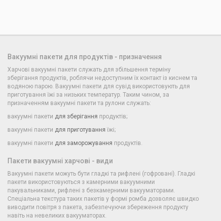
Вакуумні пакети для продуктів - призначення
Харчові вакуумні пакети служать для збільшення терміну
зберігання продуктів, роблячи недоступним їх контакт із киснем та
водяною парою. Вакуумні пакети для сувід використовують для
приготування їжі за низьких температур. Таким чином, за
призначенням вакуумні пакети та рулони служать:
вакуумні пакети
для зберігання
продуктів;
вакуумні пакети
для приготування
їжі;
вакуумні пакети
для заморожування
продуктів.
Пакети вакуумні харчові - види
Вакуумні пакети можуть бути гладкі та рифлені (гофровані). Гладкі
пакети використовуються з камерними вакуумними
пакувальниками, рифлені з безкамерними вакууматорами.
Спеціальна текстура таких пакетів у формі ромба дозволяє швидко
виводити повітря з пакета, забезпечуючи збереження продукту
навіть на невеликих вакууматорах.