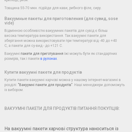
крилець, риби.
Товщина 55-70 мкн. підійде для кави, рибного філе, сиру.
Вакуумные пакеты для приготовления (для сувид, sose
vide)
Відмінною особливістю вакуумних пакетів для сувід є більш
висока температура використання. Так вакуумні пакети для
зберігання можна використовувати при температурі від -40 до +40
С, а пакети для су-вид - до +121 С.
Вакуумні
пакети для приготування
їжі можуть бути як стандартних
розмірів, так і пакети
в рулонах
.
Купити вакуумні пакети для продуктів
Купити пакети вакуумні харчові можна у нашому інтернет-магазині в
розділі:
"Вакуумні пакети для продуктів"
. Наші менеджери допоможуть
із вибором.
ВАКУУМНІ ПАКЕТИ ДЛЯ ПРОДУКТІВ ПИТАННЯ ПОКУПЦІВ:
На вакуумні пакети харчові структура наноситься із