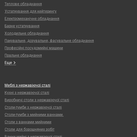
Теплове обладнання
Устаткування для кейтерингу
Електромеханічне обладнання
Барне устаткування
Холодильне обладнання
Пакувальне, дозувальне, фасувальне обладнання
Професійні посудомийні машини
Пральне обладнання
Еще
Меблі з нержавіючої сталі
Кухні з нержавіючої сталі
Виробничі столи з нержавіючої сталі
Столи-тумби з нержавіючої сталі
Столи-тумби з мийними ваннами.
Столи з ваннами мийними
Столи для борошняних робіт
Ванни мийні з нержавіючої сталі