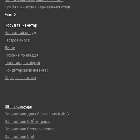
Тумби з мийкою з нержавіючої сталі
Еще
Посуд та інвентар
Наплитний посуд
Гастроємності
Листи
Кухонне приладдя
Інвентар для піцерії
Кондитерський інвентар
Сервіровка стола
ЗІП і аксесуари
Запчастини для обладнання КИЙ-В
Запчастини КИЙ-В Трейд
Запчастини Besser vacuum
Запчастини Uret