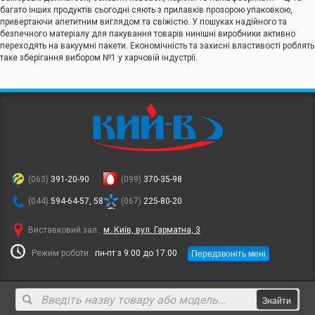
багато інших продуктів сьогодні сяють з прилавків прозорою упаковкою,
привертаючи апетитним виглядом та свіжістю. У пошуках надійного та
безпечного матеріалу для пакування товарів нинішні виробники активно
переходять на вакуумні пакети. Економічність та захисні властивості роблять
таке зберігання вибором №1 у харчовій індустрії.
(063)
391-20-90
(099)
370-35-98
(044)
594-64-57, 58
(067)
225-80-20
Виставковий зал:
м. Київ, вул. Гарматна, 3
Передзвоніть мені
Режим роботи:
пн-пт з 9:00 до 17:00
Знайти