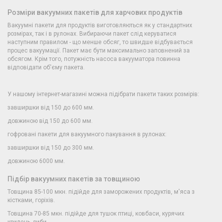
Розміри вакуумних пакетів для харчових продуктів
Вакуумні пакети для продуктів виготовляються як у стандартних
розмірах, так і в рулонах. Вибираючи пакет слід керуватися
наступним правилом - що менше обсяг, то швидше відбувається
процес вакуумації. Пакет має бути максимально заповнений за
обсягом. Крім того, потужність насоса вакууматора повинна
відповідати об'єму пакета.
У нашому інтернет-магазині можна підібрати пакети таких розмірів:
завширшки від 150 до 600 мм.
довжиною від 150 до 600 мм.
гофровані пакети для вакуумного пакування в рулонах:
завширшки від 150 до 300 мм.
довжиною 6000 мм.
Підбір вакуумних пакетів за товщиною
Товщина 85-100 мкн. підійде для заморожених продуктів, м'яса з
кістками, горіхів.
Товщина 70-85 мкн. підійде для тушок птиці, ковбаси, курячих