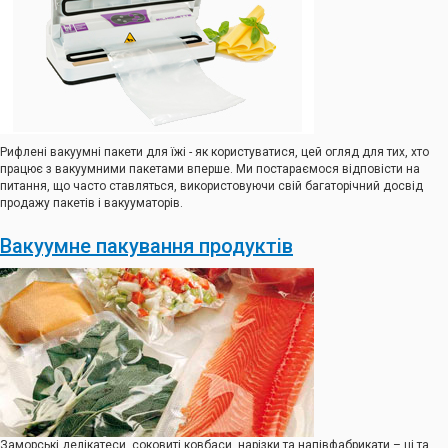
Рифлені вакуумні пакети для їжі - як користуватися, цей огляд для тих, хто
працює з вакуумними пакетами вперше. Ми постараємося відповісти на
питання, що часто ставляться, використовуючи свій багаторічний досвід
продажу пакетів і вакууматорів.
Вакуумне пакування продуктів
Заморські делікатеси, соковиті ковбаси, нарізки та напівфабрикати – ці та