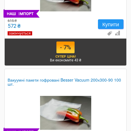
615 ₴
Купити
572 ₴
закінчується
- 7%
СУПЕР ЦІНА!
Ви економите 43 ₴
Вакуумні пакети гофровані Besser Vacuum 200х300-90 100
шт.