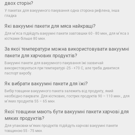
двох сторін?
У пакетах для вакуумного пакування одна сторона рифлена, інша
гладка
Які вакуумні пакети для мяса найкращі?
Для м'яса підійдуть вакуумні пакети завтовшки 60 - 80 мкн, для м'яса з
кістками більше 80 мкн.
За якої температури можна використовувати вакуумні
пакети для харчових продуктів?
Вакуумні пакети для вакуумного пакування їжі зазвичай
використовуються при температурі -25 - +70 С, але треба дивитися
паспорт виробу.
Як вибрати вакуумні пакети для їжі?
Вибір товщини вакуумного пакета залежить від продукту, який
необхідно пакрвати. Для кісткових, гострих продуктів 90 – 110 мкн., для
м'яких продуктів 55 – 65 мкн.
Якої товщини мають бути вакуумні пакети харчові для
мяких продуктів?
Для упаковки м'яких продуктів підійдуть харчові вакуумні пакети
товщиною 55 - 75 мкн.