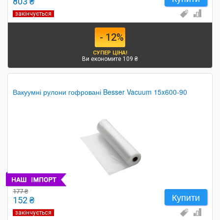
803 ₴
закінчується
- 12%
СУПЕР ЦІНА!
Ви економите 109 ₴
Вакуумні рулони гофровані Besser Vacuum 15x600-90
177 ₴
Купити
152 ₴
закінчується