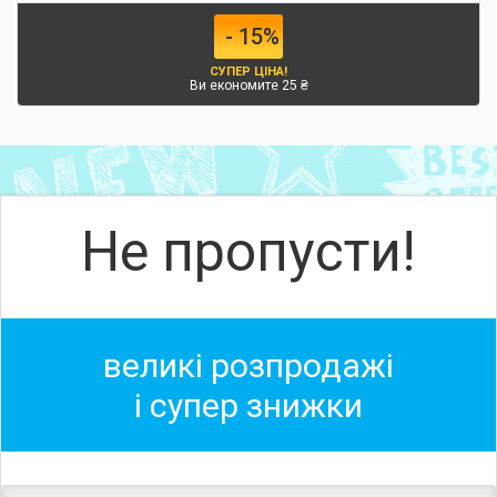
- 15%
СУПЕР ЦІНА!
Ви економите 25 ₴
Не пропусти!
великі розпродажі
і супер знижки