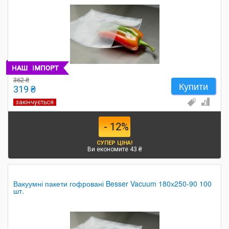
362 ₴
Купити
319 ₴
закінчується
- 12%
СУПЕР ЦІНА!
Ви економите 43 ₴
Вакуумні пакети гофровані Besser Vacuum 180х250-90 100
шт.