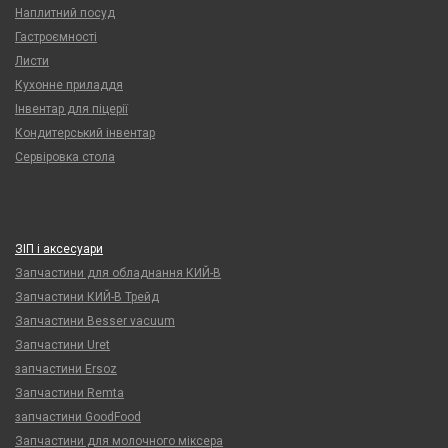
Наплитний посуд
Гастроємності
Листи
Кухонне приладдя
Інвентар для піцерії
Кондитерський інвентар
Сервіровка стола
ЗІП і аксесуари
Запчастини для обладнання КИЙ-В
Запчастини КИЙ-В Трейд
Запчастини Besser vacuum
Запчастини Uret
запчастини Ersoz
Запчастини Remta
запчастини GoodFood
Запчастини для молочного міксера