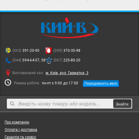
(063)
391-20-90
(099)
370-35-98
(044)
594-64-57, 58
(067)
225-80-20
Виставковий зал:
м. Київ, вул. Гарматна, 3
Передзвоніть мені
Режим роботи:
пн-пт з 9:00 до 17:00
Знайти
Про компанію
Оплата і доставка
Гарантія та сервіс