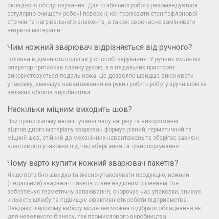
складного обслуговування. Для стабільної роботи рекомендується
регулярно очищати робочі поверхні, контролювати стан тефлонової
стрічки та нагрівального елемента, а також своєчасно замінювати
витратні матеріали.
Чим ножний зварювач відрізняється від ручного?
Головна відмінність полягає у способі керування. У ручних моделях
оператор притискає планку рукою, а в педальних пристроях
використовується педаль ножа. Це дозволяє швидше виконувати
упаковку, зменшує навантаження на руки і робить роботу зручнішою за
великих обсягів виробництва.
Наскільки міцним виходить шов?
При правильному налаштуванні часу нагріву та використанні
відповідного матеріалу зварювач формує рівний, герметичний та
міцний шов, стійкий до механічних навантажень та зберігає захисні
властивості упаковки під час зберігання та транспортування.
Чому варто купити ножний зварювач пакетів?
Якщо потрібно швидко та якісно упаковувати продукцію, ножний
(педальний) зварювач пакетів стане надійним рішенням. Він
забезпечує герметичну запаювання, скорочує час упаковки, знижує
кількість шлюбу та підвищує ефективність роботи підприємства.
Завдяки широкому вибору моделей можна підібрати обладнання як
для невеликого бізнесу, так промислового виробництва.