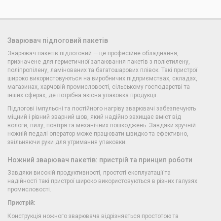
Зварювач підлоговий пакетів
Зварювач пакетів підлоговий — це професійне обладнання,
призначене для герметичної запаювання пакетів з поліетилену,
поліпропілену, ламінованих та багатошарових плівок. Такі пристрої
широко використовуються на виробничих підприємствах, складах,
магазинах, харчовій промисловості, сільському господарстві та
інших сферах, де потрібна якісна упаковка продукції.
Підлогові імпульсні та постійного нагріву зварювачі забезпечують
міцний і рівний зварний шов, який надійно захищає вміст від
вологи, пилу, повітря та механічних пошкоджень. Завдяки зручній
ножній педалі оператор може працювати швидко та ефективно,
звільняючи руки для утримання упаковки.
Ножний зварювач пакетів: пристрій та принцип роботи
Завдяки високій продуктивності, простоті експлуатації та
надійності такі пристрої широко використовуються в різних галузях
промисловості.
Пристрій:
Конструкція ножного зварювача відрізняється простотою та