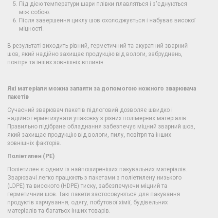
Під дією температури шари плівки плавляться і з'єднуються
між собою.
Після завершення циклу шов охолоджується і набуває високої
міцності.
В результаті виходить рівний, герметичний та акуратний зварний
шов, який надійно захищає продукцію від вологи, забруднень,
повітря та інших зовнішніх впливів.
Які матеріали можна запаяти за допомогою ножного зварювача
пакетів
Сучасний зварювач пакетів підлоговий дозволяє швидко і
надійно герметизувати упаковку з різних полімерних матеріалів.
Правильно підібране обладнання забезпечує міцний зварний шов,
який захищає продукцію від вологи, пилу, повітря та інших
зовнішніх факторів.
Поліетилен (PE)
Поліетилен є одним із найпоширеніших пакувальних матеріалів.
Зварювачі легко працюють з пакетами з поліетилену низького
(LDPE) та високого (HDPE) тиску, забезпечуючи міцний та
герметичний шов. Такі пакети застосовуються для пакування
продуктів харчування, одягу, побутової хімії, будівельних
матеріалів та багатьох інших товарів.