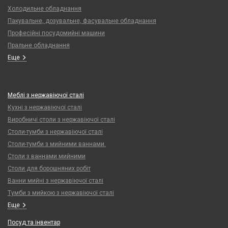
Холодильне обладнання
Пакувальне, дозувальне, фасувальне обладнання
Професійні посудомийні машини
Пральне обладнання
Еще
Меблі з нержавіючої сталі
Кухні з нержавіючої сталі
Виробничі столи з нержавіючої сталі
Столи-тумби з нержавіючої сталі
Столи-тумби з мийними ваннами.
Столи з ваннами мийними
Столи для борошняних робіт
Ванни мийні з нержавіючої сталі
Тумби з мийкою з нержавіючої сталі
Еще
Посуд та інвентар