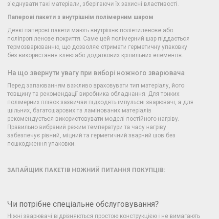
з'єднувати такі матеріали, зберігаючи їх захисні властивості.
Паперові пакети з внутрішнім полімерним шаром
Деякі паперові пакети мають внутрішнє поліетиленове або
поліпропіленове покриття. Саме цей полімерний шар піддається
термозварюванню, що дозволяє отримати герметичну упаковку
без використання клею або додаткових кріпильних елементів.
На що звернути увагу при виборі ножного зварювача
Перед запаюванням важливо враховувати тип матеріалу, його
товщину та рекомендації виробника обладнання. Для тонких
полімерних плівок зазвичай підходять імпульсні зварювачі, а для
щільних, багатошарових та ламінованих матеріалів
рекомендується використовувати моделі постійного нагріву.
Правильно вибраний режим температури та часу нагріву
забезпечує рівний, міцний та герметичний зварний шов без
пошкодження упаковки.
ЗАПАЙЩИК ПАКЕТІВ НОЖНИЙ ПИТАННЯ ПОКУПЦІВ:
Чи потрібне спеціальне обслуговування?
Ніжні зварювачі відрізняються простою конструкцією і не вимагають