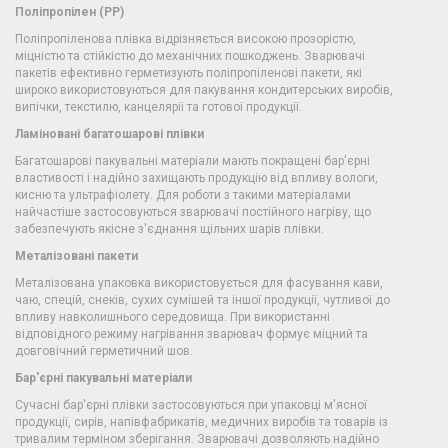
Поліпропілен (PP)
Поліпропіленова плівка відрізняється високою прозорістю,
міцністю та стійкістю до механічних пошкоджень. Зварювачі
пакетів ефективно герметизують поліпропіленові пакети, які
широко використовуються для пакування кондитерських виробів,
випічки, текстилю, канцелярії та готової продукції.
Ламіновані багатошарові плівки
Багатошарові пакувальні матеріали мають покращені бар'єрні
властивості і надійно захищають продукцію від впливу вологи,
кисню та ультрафіолету. Для роботи з такими матеріалами
найчастіше застосовуються зварювачі постійного нагріву, що
забезпечують якісне з'єднання щільних шарів плівки.
Металізовані пакети
Металізована упаковка використовується для фасування кави,
чаю, спецій, снеків, сухих сумішей та іншої продукції, чутливої ​​до
впливу навколишнього середовища. При використанні
відповідного режиму нагрівання зварювач формує міцний та
довговічний герметичний шов.
Бар'єрні пакувальні матеріали
Сучасні бар'єрні плівки застосовуються при упаковці м'ясної
продукції, сирів, напівфабрикатів, медичних виробів та товарів із
тривалим терміном зберігання. Зварювачі дозволяють надійно