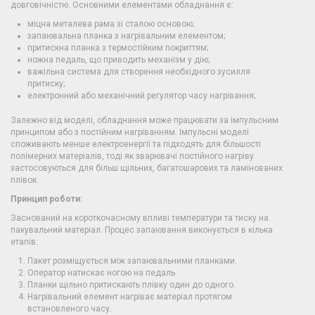
довговічністю. Основними елементами обладнання є:
міцна металева рама зі сталою основою;
запаювальна планка з нагрівальним елементом;
притискна планка з термостійким покриттям;
ножна педаль, що приводить механізм у дію;
важільна система для створення необхідного зусилля
притиску;
електронний або механічний регулятор часу нагрівання;
Залежно від моделі, обладнання може працювати за імпульсним
принципом або з постійним нагріванням. Імпульсні моделі
споживають менше електроенергії та підходять для більшості
полімерних матеріалів, тоді як зварювачі постійного нагріву
застосовуються для більш щільних, багатошарових та ламінованих
плівок.
Принцип роботи:
Заснований на короткочасному впливі температури та тиску на
пакувальний матеріал. Процес запаювання виконується в кілька
етапів:
Пакет розміщується між запаювальними планками.
Оператор натискає ногою на педаль.
Планки щільно притискають плівку один до одного.
Нагрівальний елемент нагріває матеріал протягом
встановленого часу.