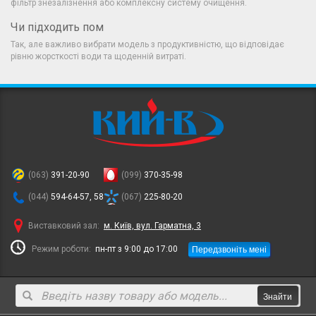
фільтр знезалізнення або комплексну систему очищення.
Чи підходить пом
Так, але важливо вибрати модель з продуктивністю, що відповідає
рівню жорсткості води та щоденній витраті.
(063)
391-20-90
(099)
370-35-98
(044)
594-64-57, 58
(067)
225-80-20
Виставковий зал:
м. Київ, вул. Гарматна, 3
Передзвоніть мені
Режим роботи:
пн-пт з 9:00 до 17:00
Знайти