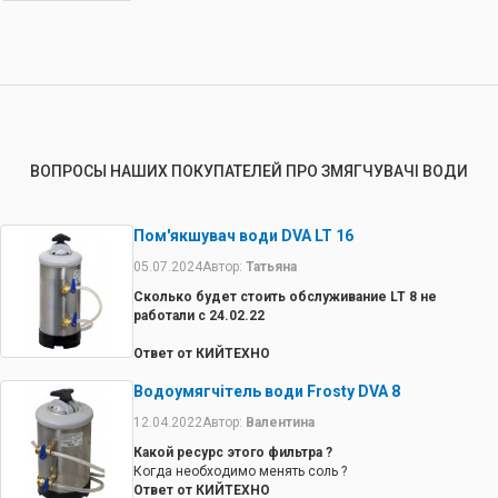
ВОПРОСЫ НАШИХ ПОКУПАТЕЛЕЙ ПРО ЗМЯГЧУВАЧІ ВОДИ
Пом'якшувач води DVA LT 16
05.07.2024
Автор:
Татьяна
Сколько будет стоить обслуживание LT 8 не
работали с 24.02.22
Ответ от КИЙТЕХНО
В водоумягчителе надо поменять соль, очистить
Водоумягчітель води Frosty DVA 8
патрубки
12.04.2022
Автор:
Валентина
Какой ресурс этого фильтра ?
Когда необходимо менять соль ?
Ответ от КИЙТЕХНО