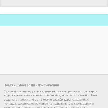
Пом'якшувач води - призначення
Сьогодні практично у всіх великих містах використовується тверда
вода, перенасичена такими мінералами, як кальцій та магній. Така
вода негативно впливає на термін служби дорогих кухонних
приладів, що використовуються на підприємствах громадського
харчування. Для того, щоб зменшити її несприятливий вплив,