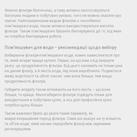
Фізичні фільтри безпечніші, а тому активно застосовуються
багатьма людьми в побутових умовах, чого не можна сказати про
хімічні. Найпоширенішим видом фільтрів є іонообмінні
пом'якшувачі води, також активно використовуються магнітні
фільтри. Також пом'якшувачі бувають безперервної дії і ті, від яких
не потрібна безперервна робота.
Пом'якшувач для води – рекомендації щодо вибору
Вибираючи фільтри-пом'якшувачі води, кожен замислюється про
те, який апарат краще купити. Перше, на що вам слід звернути
увагу. це продуктивність фільтра. Від цього залежить не тільки ціна
на даний фільтр, а й якість води, яку вони виробляють. Подивіться
межу жорсткості та обсяг смоли: чим вона більша, тим вища
продуктивність фільтра.
Габарити апарату також впливають на його якість – що вони
більше, то краще. Малогабаритні фільтри підійдуть тільки для
використання в побутових цілях, а ось для професійної кухні
потрібно щось більше.
Також важливо брати до уваги такий параметр, як
міжрегенераційний період фільтра. Саме він вказує на ту кількість
та об'єм води, який зможе переробити фільтр між окремими
регенераціями.