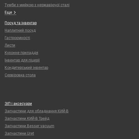
Тумби з мийкою з нержавіючої сталі
Еще
Посуд та інвентар
Наплитний посуд
Гастроємності
Листи
Кухонне приладдя
Інвентар для піцерії
Кондитерський інвентар
Сервіровка стола
ЗІП і аксесуари
Запчастини для обладнання КИЙ-В
Запчастини КИЙ-В Трейд
Запчастини Besser vacuum
Запчастини Uret