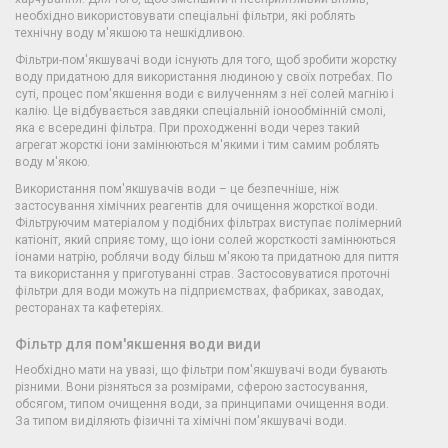
необхідно використовувати спеціальні фільтри, які роблять
технічну воду м'якшою та нешкідливою.
Фільтри-пом'якшувачі води існують для того, щоб зробити жорстку
воду придатною для використання людиною у своїх потребах. По
суті, процес пом'якшення води є вилученням з неї солей магнію і
калію. Це відбувається завдяки спеціальній іонообмінній смолі,
яка є всередині фільтра. При проходженні води через такий
агрегат жорсткі іони замінюються м'якими і тим самим роблять
воду м'якою.
Використання пом'якшувачів води – це безпечніше, ніж
застосування хімічних реагентів для очищення жорсткої води.
Фільтруючим матеріалом у подібних фільтрах виступає полімерний
катіоніт, який сприяє тому, що іони солей жорсткості замінюються
іонами натрію, роблячи воду більш м'якою та придатною для пиття
та використання у приготуванні страв. Застосовуватися проточні
фільтри для води можуть на підприємствах, фабриках, заводах,
ресторанах та кафетеріях.
Фільтр для пом'якшення води види
Необхідно мати на увазі, що фільтри пом'якшувачі води бувають
різними. Вони різняться за розмірами, сферою застосування,
обсягом, типом очищення води, за принципами очищення води.
За типом виділяють фізичні та хімічні пом'якшувачі води.