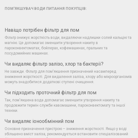
ПОМ'ЯКШУВАЧ ВОДИ ПИТАННЯ ПОКУПЦІВ:
Навіщо потрібен фільтр для пом
Фільтр знижує жорсткість води, видаляючи надлишки солей кальцію та
магнію. Це допомагає зменшити утворення накипу в
пароконвектоматах, бойлерах, кофемашинах, пральних та
посудомийних машинах.
Чи видаляє фільтр залізо, хлор та бактерії?
Не завжди. Фільтр для пом'якшення призначений насамперед
зниження жорсткості. Для видалення заліза, хлору або мікроорганізмів
можуть знадобитися додаткові ступені очищення.
Чи підходить проточний фільтр для пом
Так, пом'якшена вода допомагає зменшити утворення накипу та
продовжити термін служби кавомашини, пароконвектомату та іншої
техніки.
Чи видаляє іонообмінний пом
Основне призначення пристрою – зниження жорсткості. Якщо у воді
збільшено вміст заліза, рекомендується встановити спеціалізований