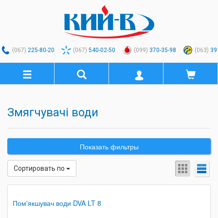
(067)
225-80-20
(067)
540-02-50
(099)
370-35-98
(063)
39
Змягчувачі води
Показать фильтры
Сортировать по
Пом'якшувач води DVA LT 8