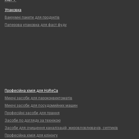
Упаковка
Вакуумні пакети для продуктів
Паперова упаковка для фаст фуду
Професійна хімія для HoReCa
Миючі засоби для пароконвектоматів
Миючі засоби для посудомийних машин
Професійні засоби для прання
Засоби по догляду за технікою
Засоби для очищення каналізацій, жировловлювачів, септиків
Професійна хімія для клінінгу