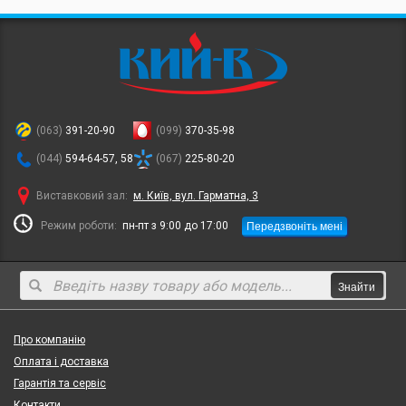
(063)
391-20-90
(099)
370-35-98
(044)
594-64-57, 58
(067)
225-80-20
Виставковий зал:
м. Київ, вул. Гарматна, 3
Передзвоніть мені
Режим роботи:
пн-пт з 9:00 до 17:00
Знайти
Про компанію
Оплата і доставка
Гарантія та сервіс
Контакти