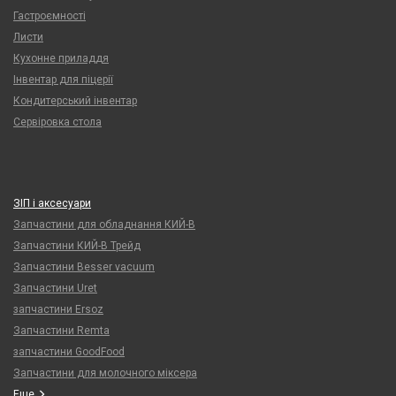
Гастроємності
Листи
Кухонне приладдя
Інвентар для піцерії
Кондитерський інвентар
Сервіровка стола
ЗІП і аксесуари
Запчастини для обладнання КИЙ-В
Запчастини КИЙ-В Трейд
Запчастини Besser vacuum
Запчастини Uret
запчастини Ersoz
Запчастини Remta
запчастини GoodFood
Запчастини для молочного міксера
Еще