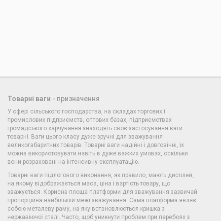
Товарні ваги
- призначення
У сфері сільського господарства, на складах торгових і
промислових підприємств, оптових базах, підприємствах
громадського харчування знаходять своє застосування ваги
товарні. Ваги цього класу дуже зручні для зважування
великогабаритних товарів. Товарні ваги надійні і довговічні, їх
можна використовувати навіть в дуже важких умовах, оскільки
вони розраховані на інтенсивну експлуатацію.
Товарні ваги підлогового виконання, як правило, мають дисплей,
на якому відображається маса, ціна і вартість товару, що
зважується. Корисна площа платформи для зважування зазвичай
пропорційна найбільшій межі зважування. Сама платформа являє
собою металеву раму, на яку встановлюється кришка з
нержавіючої сталі. Часто, щоб уникнути проблем при перебоях з