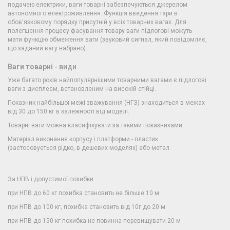
подачею електрики, ваги товарні забезпечуються джерелом
автономного електроживлення. Функція введення тари в
обов'язковому порядку присутній у всіх товарних вагах. Для
полегшення процесу фасування товару ваги підлогові можуть
мати функцію обмеження ваги (звуковий сигнал, який повідомляє,
що заданий вагу набрано).
Ваги товарні
- види
Уже багато років найпопулярнішими товарними вагами є підлогові
ваги з дисплеєм, встановленим на високій стійці.
Показник найбільшої межі зважування (НГЗ) знаходиться в межах
від 30 до 150 кг в залежності від моделі.
Товарні ваги можна класифікувати за такими показниками:
Матеріал виконання корпусу і платформи - пластик
(застосовується рідко, в дешевих моделях) або метал.
За НПВ і допустимої похибки:
при НПВ до 60 кг похибка становить не більше 10 м
при НПВ до 100 кг, похибка становить від 10г до 20 м
при НПВ до 150 кг похибка не повинна перевищувати 20 м