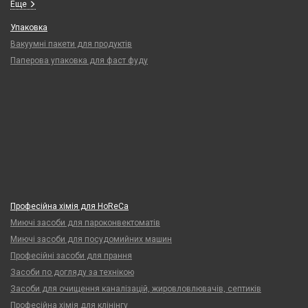
Еще
Упаковка
Вакуумні пакети для продуктів
Паперова упаковка для фаст фуду
Професійна хімія для HoReCa
Миючі засоби для пароконвектоматів
Миючі засоби для посудомийних машин
Професійні засоби для прання
Засоби по догляду за технікою
Засоби для очищення каналізацій, жировловлювачів, септиків
Професійна хімія для клінінгу