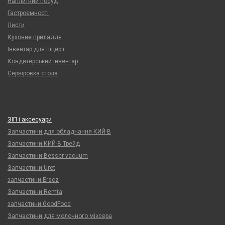
Наплитний посуд
Гастроємності
Листи
Кухонне приладдя
Інвентар для піцерії
Кондитерський інвентар
Сервіровка стола
ЗІП і аксесуари
Запчастини для обладнання КИЙ-В
Запчастини КИЙ-В Трейд
Запчастини Besser vacuum
Запчастини Uret
запчастини Ersoz
Запчастини Remta
запчастини GoodFood
Запчастини для молочного міксера