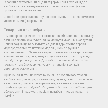
Габарити платформи - площа платформи збільшується щодо
найбільшої межі зважування ваг. Часто площа платформи
пропонується опціонально.
Спосіб електроживлення - буває автономний, від електромережі,
універсальний (як правило).
Товарні ваги
- як вибрати
При виборі товарних ваг, як і інших видів обладнання для виміру
ваги, необхідно орієнтуватися на майбутні умови їх експлуатації.
Наприклад, якщо ваги купуються для підприємства торгівлі
морепродуктами, то потрібно модель, що має функцію
влагозащенності. Звичайно, вартість таких ваг буде трохи вище,
але цілком виправдана, тому що дає можливість експлуатації
виробу в жорстких умовах. Для забезпечення мобільності ваг
товарних потрібно звернути увагу на наявність функції
автономного живлення.
Функціональність і простота виконання роблять ваги товарні
найбільш вигідним придбанням щодо ціни до якості. Вибираючи
ваги товарні для свого підприємства, не зайве врахувати,
наскільки критично було б обходитися без ваг на час їх повірки
або ремонту, і продумати варіант придбання товарних ваг на
підміну.