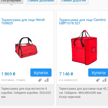
Популярные
Самые дешевые
Самые дорогие
Термосумка для піци Hendi
Термосумка для піци Cambro
709825
GBP1018 521
Купити
Купити
1 869 ₴
7 146 ₴
поставка: 2 тижні
є в наявності
Термосумка для піци місткістю 4
Термосумка для доставки піци 45,
коробки. Габарити коробки: 350х350
см. Габарити: 480х480х580 мм.
мм.
Колір червоний