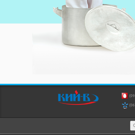
(09
(06