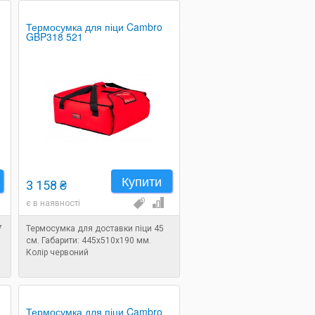
Термосумка для піци Cambro
GBP318 521
Купити
3 158 ₴
є в наявності
7
Термосумка для доставки піци 45
см. Габарити: 445х510х190 мм.
Колір червоний
Термосумка для піци Cambro