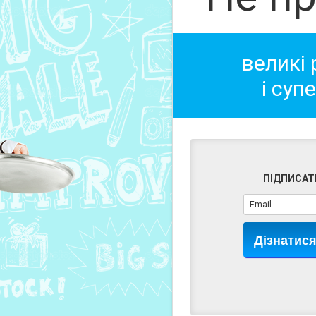
великі
і суп
ПІДПИСАТ
Дізнатис