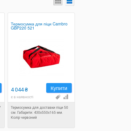
Термосумка для піци Cambro
GBP220 521
Купити
4 044 ₴
є в наявності
7
Термосумка для доставки піци 50
см. Габарити: 430х550х165 мм.
Колір червоний