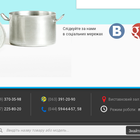
Слідкуйте за нами
в соціальних мережах
9)
370-35-98
(063)
391-20-90
Виставковий зал
7)
225-80-20
(044)
594-64-57, 58
Режим роботи:
п
Знайт