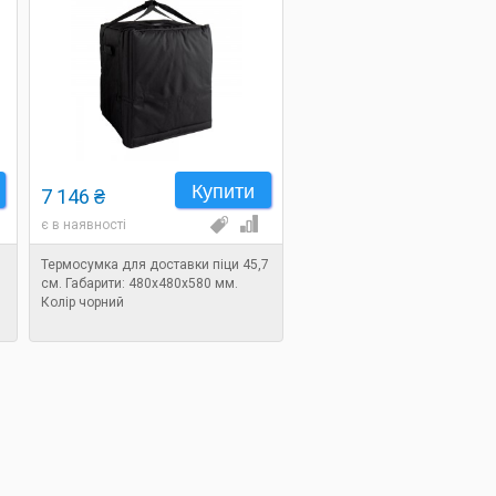
Купити
7 146 ₴
є в наявності
Термосумка для доставки піци 45,7
см. Габарити: 480х480х580 мм.
Колір чорний