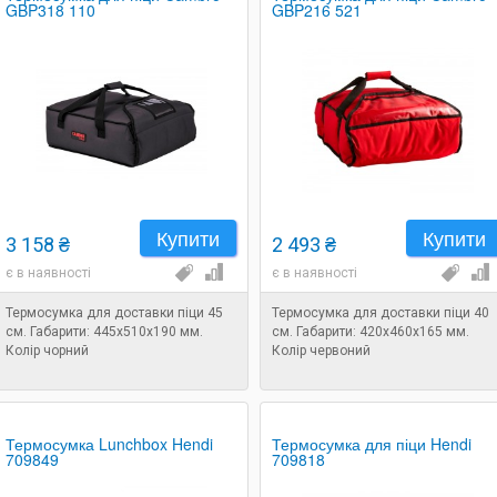
GBP318 110
GBP216 521
Купити
Купити
3 158 ₴
2 493 ₴
є в наявності
є в наявності
Термосумка для доставки піци 45
Термосумка для доставки піци 40
см. Габарити: 445х510х190 мм.
см. Габарити: 420х460х165 мм.
Колір чорний
Колір червоний
Термосумка Lunchbox Hendi
Термосумка для піци Hendi
709849
709818