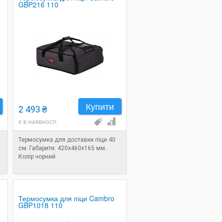
GBP216 110
Купити
2 493 ₴
є в наявності
Термосумка для доставки піци 40
см. Габарити: 420х460х165 мм.
Колір чорний
Термосумка для піци Cambro
GBP1018 110