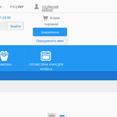
Особистий
H
РУС
|
УКР
кабінет
1-20-90
Кошик
порожній
Знайти
Замовлення
Передзвоніть мені
ПАКОВКА
ПРОФЕСІЙНА ХІМІЯ ДЛЯ
HORECA