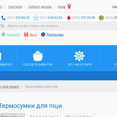
ті
Контакти
Кабінет дилера
Киев
UA
(067)
225-80-20
(067)
540-02-50
(099)
370-35-98
(063)
39
Новинки
Акції
Розпродаж
ЖАВІЮЧОЇ
ПОСУД ТА ІНВЕНТАР
ЗІП І АКСЕСУАРИ
У
р для піцерії
Термосумки для піци
Термосумки для піци