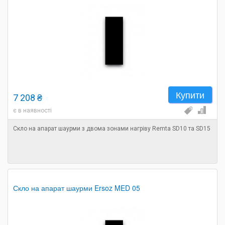
Купити
7 208 ₴
є в наявності
Скло на апарат шаурми з двома зонами нагріву Remta SD10 та SD15
Скло на апарат шаурми Ersoz MED 05