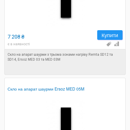
Купити
7 208 ₴
є в наявності
Скло на апарат шаурми з трьома зонами нагріву Remta SD12 та
SD14, Ersoz MED 03 та MED 03M
Скло на апарат шаурми Ersoz MED 05M