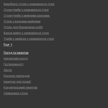
Виробничі столи з нержавіючої сталі
Столи-тумби з нержавіючої сталі
Столи-тумби з мийними ваннами.
Столи з ваннами мийними
Столи для борошняних робіт
Ванни мийні з нержавіючої сталі
Тумби з мийкою з нержавіючої сталі
Еще
Посуд та інвентар
Наплитний посуд
Гастроємності
Листи
Кухонне приладдя
Інвентар для піцерії
Кондитерський інвентар
Сервіровка стола