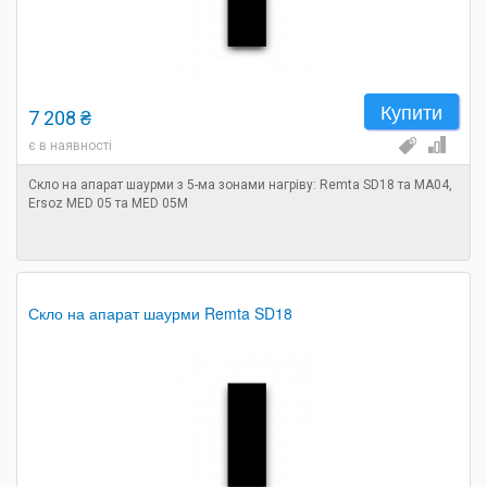
Купити
7 208 ₴
є в наявності
Скло на апарат шаурми з 5-ма зонами нагріву: Remta SD18 та MA04,
Ersoz MED 05 та MED 05M
Скло на апарат шаурми Remta SD18