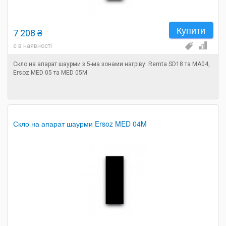
Купити
7 208 ₴
є в наявності
Скло на апарат шаурми з 5-ма зонами нагріву: Remta SD18 та MA04,
Ersoz MED 05 та MED 05M
Скло на апарат шаурми Ersoz MED 04M