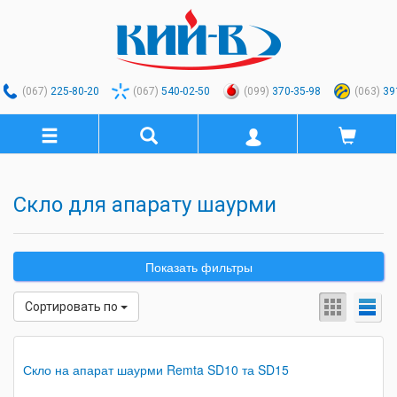
(067)
225-80-20
(067)
540-02-50
(099)
370-35-98
(063)
39
Скло для апарату шаурми
Показать фильтры
Сортировать по
Скло на апарат шаурми Remta SD10 та SD15