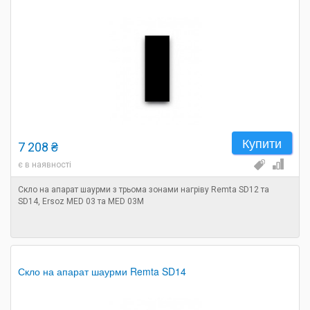
Купити
7 208 ₴
є в наявності
Скло на апарат шаурми з трьома зонами нагріву Remta SD12 та
SD14, Ersoz MED 03 та MED 03M
Скло на апарат шаурми Remta SD14