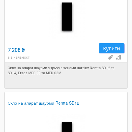
Купити
7 208 ₴
є в наявності
Скло на апарат шаурми з трьома зонами нагріву Remta SD12 та
SD14, Ersoz MED 03 та MED 03M
Скло на апарат шаурми Remta SD12