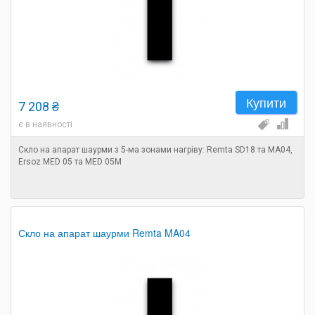
Купити
7 208 ₴
є в наявності
Скло на апарат шаурми з 5-ма зонами нагріву: Remta SD18 та MA04,
Ersoz MED 05 та MED 05M
Скло на апарат шаурми Remta MA04