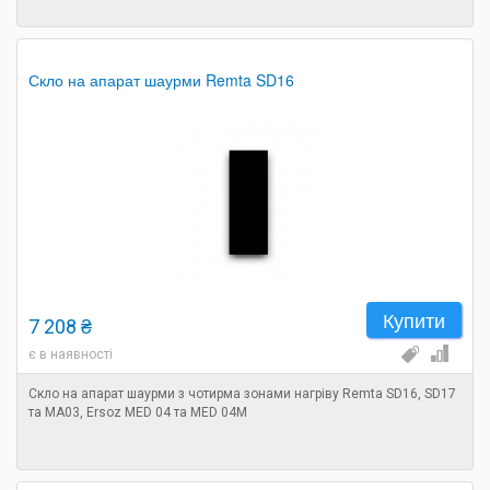
Скло на апарат шаурми Remta SD16
Купити
7 208 ₴
є в наявності
Скло на апарат шаурми з чотирма зонами нагріву Remta SD16, SD17
та MA03, Ersoz MED 04 та MED 04M