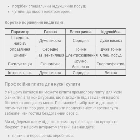
потрібен спеціальний індукційний посуд;
чутливі до якості електромережі.
Коротке порівняння видів плит:
Параметр
Газова
Електрична
Індукційна
Швидкість
Дуже висока
Середня
Дуже висока
нагріву
Управління
Середнє
Точне
Дуже точне
Вимоги
Газ, вентиляція
Електроживлення
Спец. посуд
Зручно,
Експлуатація
Економічна
Енергоефектив.
безпечно
Інтенсивність
Дуже висока
Середня
Висока
Професійна плита для кухні купити
У нашому каталозі ви можете купити промислову плиту для кухні
різних типів та конфігурацій, що підходить під завдання вашого
бізнесу та специфіку меню. Правильний вибір плити дозволяє
оптимізувати процеси, підвищити продуктивність персоналу та
забезпечити гостям бездоганний сервіс.
Ми підберемо плиту під ваш формат кухні, завдання кухарів та
бюджет. У нашому інтернет-магазині ви знайдете:
плити від перевірених виробників;