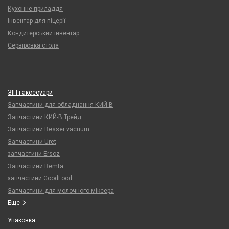
Кухонне приладдя
Інвентар для піцерії
Кондитерський інвентар
Сервіровка стола
ЗІП і аксесуари
Запчастини для обладнання КИЙ-В
Запчастини КИЙ-В Трейд
Запчастини Besser vacuum
Запчастини Uret
запчастини Ersoz
Запчастини Remta
запчастини GoodFood
Запчастини для молочного міксера
Еще
Упаковка