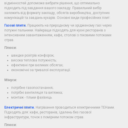
відмінностей допоможе вибрати рішення, що оптимально
підходить під завдання вашого закладу. Правильний вибір
залежить від формату закладу, обсягів виробництва, доступних
комунікацій та завдань кухарів. Основні види професійних плит:
Газові плити.
Працюють на природному чи зрідженому газі через
потужні пальники. Найкраще підходять для кухні ресторанів з
інтенсивним завантаженням, кафе, столові з піковими потоками
страв.
Плюси:
швидке розігрів конфорок;
висока теплова потужність;
ефективні при великих обсягах;
економічні за тривалої експлуатації.
Мінуси:
потрібне газопостачання;
потрібні вентиляція та витяжка;
монтаж - тільки фахівець.
Електричні плити.
Нагрівання проводиться електричними ТЕНами.
Підходять для: кафе, ресторанів, їдалень без газової
інфраструктури, точок з помірним потоком страв.
Плюси: