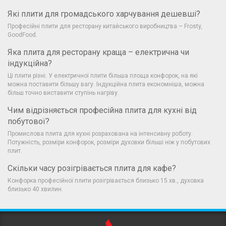
Які плити для громадського харчування дешевші?
Професійні плити для ресторану китайського виробництва – Frosty,
GoodFood.
Яка плита для ресторану краща – електрична чи
індукційна?
Ці плити різні. У електричної плити більша площа конфорок, на які
можна поставити більшу вагу. Індукційна плита економніша, можна
більш точно виставити ступінь нагріву.
Чим відрізняється професійна плита для кухні від
побутової?
Промислова плита для кухні розрахована на інтенсивну роботу.
Потужність, розміри конфорок, розміри духовки більші ніж у побутових
плит.
Скільки часу розігрівається плита для кафе?
Конфорка професійної плити розігрівається близько 15 хв., духовка
близько 40 хвилин.