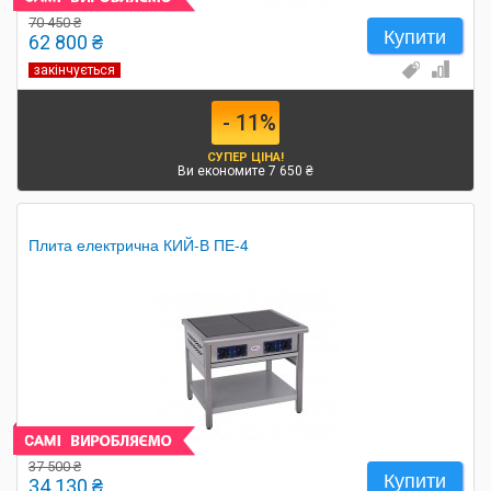
70 450 ₴
Купити
62 800 ₴
закінчується
- 11%
СУПЕР ЦІНА!
Ви економите 7 650 ₴
Плита електрична КИЙ-В ПЕ-4
37 500 ₴
Купити
34 130 ₴