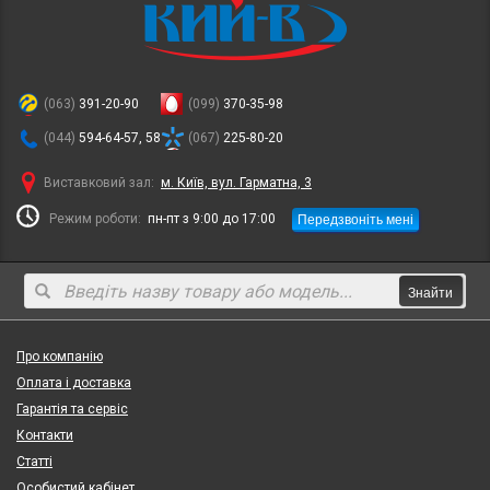
(063)
391-20-90
(099)
370-35-98
(044)
594-64-57, 58
(067)
225-80-20
Виставковий зал:
м. Київ, вул. Гарматна, 3
Передзвоніть мені
Режим роботи:
пн-пт з 9:00 до 17:00
Знайти
Про компанію
Оплата і доставка
Гарантія та сервіс
Контакти
Статті
Особистий кабінет