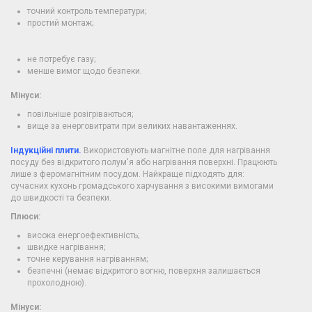
точний контроль температури;
простий монтаж;
не потребує газу;
менше вимог щодо безпеки.
Мінуси:
повільніше розігріваються;
вище за енерговитрати при великих навантаженнях.
Індукційні плити.
Використовують магнітне поле для нагрівання
посуду без відкритого полум'я або нагрівання поверхні. Працюють
лише з феромагнітним посудом. Найкраще підходять для:
сучасних кухонь громадського харчування з високими вимогами
до швидкості та безпеки.
Плюси:
висока енергоефективність;
швидке нагрівання;
точне керування нагріванням;
безпечні (немає відкритого вогню, поверхня залишається
прохолодною).
Мінуси: