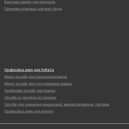
Вакуумні пакети для продуктів
Паперова упаковка для фаст фуду
Професійна хімія для HoReCa
Миючі засоби для пароконвектоматів
Миючі засоби для посудомийних машин
Професійні засоби для прання
Засоби по догляду за технікою
Засоби для очищення каналізацій, жировловлювачів, септиків
Професійна хімія для клінінгу