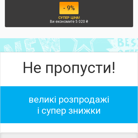
- 9%
СУПЕР ЦІНА!
Ви економите 5 020 ₴
Не пропусти!
великі розпродажі
і супер знижки