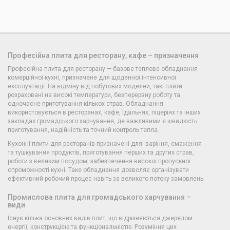
Професійна плита для ресторану, кафе – призначення
Професійна плита для ресторану — базове теплове обладнання
комерційної кухні, призначене для щоденної інтенсивної
експлуатації. На відміну від побутових моделей, такі плити
розраховані на високі температури, безперервну роботу та
одночасне приготування кількох страв. Обладнання
використовується в ресторанах, кафе, їдальнях, піцеріях та інших
закладах громадського харчування, де важливими є швидкість
приготування, надійність та точний контроль тепла.
Кухонні плити для ресторанів призначені для: варіння, смаження
та тушкування продуктів, приготування перших та других страв,
роботи з великим посудом, забезпечення високої пропускної
спроможності кухні. Таке обладнання дозволяє організувати
ефективний робочий процес навіть за великого потоку замовлень.
Промислова плита для громадського харчування –
види
Існує кілька основних видів плит, що відрізняються джерелом
енергії, конструкцією та функціональністю. Розуміння цих