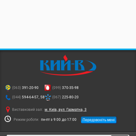
(063)
391-20-90
(099)
370-35-98
(044)
594-64-57, 58
(067)
225-80-20
Виставковий зал:
м. Київ, вул. Гарматна, 3
Передзвоніть мені
Режим роботи:
пн-пт з 9:00 до 17:00