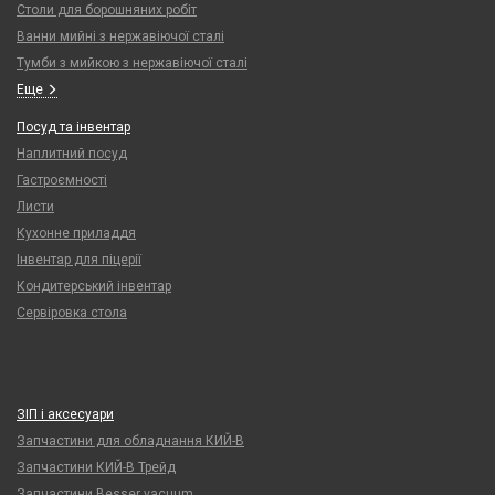
Столи для борошняних робіт
Ванни мийні з нержавіючої сталі
Тумби з мийкою з нержавіючої сталі
Еще
Посуд та інвентар
Наплитний посуд
Гастроємності
Листи
Кухонне приладдя
Інвентар для піцерії
Кондитерський інвентар
Сервіровка стола
ЗІП і аксесуари
Запчастини для обладнання КИЙ-В
Запчастини КИЙ-В Трейд
Запчастини Besser vacuum