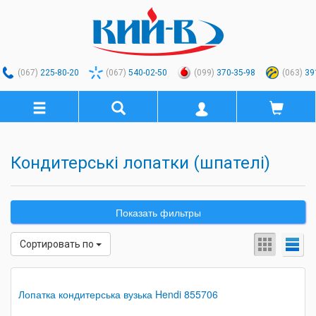
(067)
225-80-20
(067)
540-02-50
(099)
370-35-98
(063)
39
Кондитерські лопатки (шпателі)
Показать фильтры
Сортировать по
Лопатка кондитерська вузька Hendi 855706