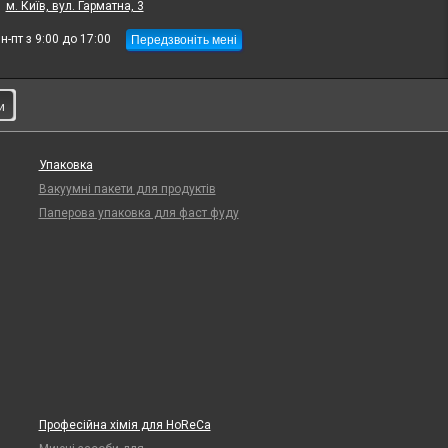
:
м. Київ, вул. Гарматна, 3
Передзвоніть мені
н-пт з 9:00 до 17:00
и
Упаковка
Вакуумні пакети для продуктів
Паперова упаковка для фаст фуду
Професійна хімія для HoReCa