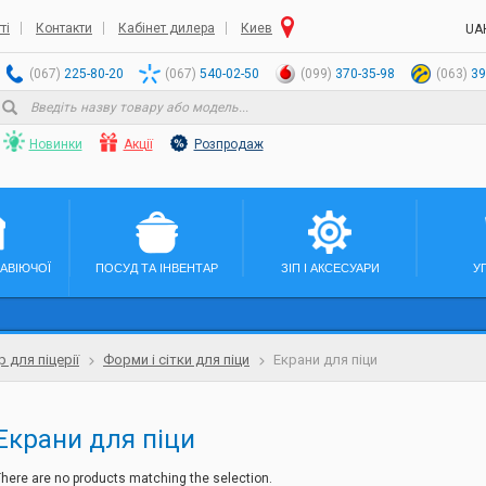
ті
Контакти
Кабінет дилера
Киев
UA
(067)
225-80-20
(067)
540-02-50
(099)
370-35-98
(063)
39
Новинки
Акції
Розпродаж
ЖАВІЮЧОЇ
ПОСУД ТА ІНВЕНТАР
ЗІП І АКСЕСУАРИ
У
р для піцерії
Форми і сітки для піци
Екрани для піци
Екрани для піци
here are no products matching the selection.