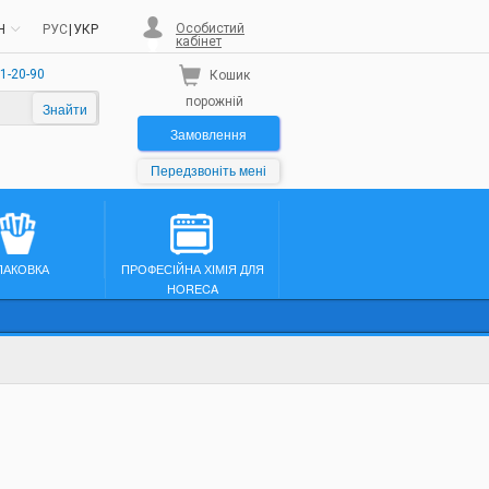
Особистий
H
РУС
|
УКР
кабінет
1-20-90
Кошик
порожній
Знайти
Замовлення
Передзвоніть мені
ПАКОВКА
ПРОФЕСІЙНА ХІМІЯ ДЛЯ
HORECA