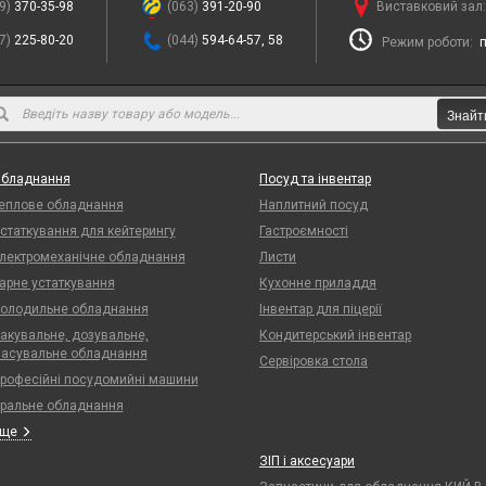
9)
370-35-98
(063)
391-20-90
Виставковий зал
7)
225-80-20
(044)
594-64-57, 58
Режим роботи:
п
Знайт
бладнання
Посуд та інвентар
еплове обладнання
Наплитний посуд
статкування для кейтерингу
Гастроємності
лектромеханічне обладнання
Листи
арне устаткування
Кухонне приладдя
олодильне обладнання
Інвентар для піцерії
акувальне, дозувальне,
Кондитерський інвентар
асувальне обладнання
Сервіровка стола
рофесійні посудомийні машини
ральне обладнання
Еще
ЗІП і аксесуари