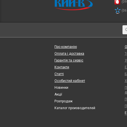
(09
(06
Про компанію
О
Оплата і доставка
Т
Гарантія та сервіс
У
Контакти
Е
Статті
Б
Особистий кабінет
Х
Новинки
П
ф
Акції
П
Розпродаж
П
Каталог производителей