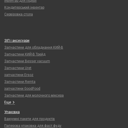
Інвентар для піцерії
Кондитерський інвентар
Сервіровка стола
ЗІП і аксесуари
Запчастини для обладнання КИЙ-В
Запчастини КИЙ-В Трейд
Запчастини Besser vacuum
Запчастини Uret
запчастини Ersoz
Запчастини Remta
запчастини GoodFood
Запчастини для молочного міксера
Еще
Упаковка
Вакуумні пакети для продуктів
Паперова упаковка для фаст фуду