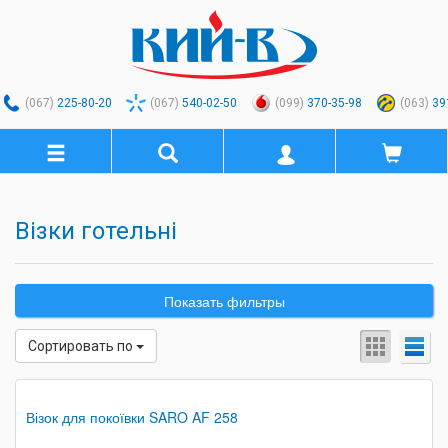
(067)
225-80-20
(067)
540-02-50
(099)
370-35-98
(063)
39
Візки готельні
Показать фильтры
Сортировать по
Візок для покоївки SARO AF 258