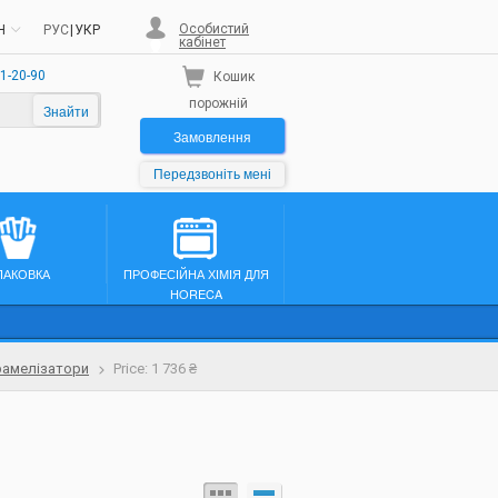
Особистий
H
РУС
|
УКР
кабінет
1-20-90
Кошик
порожній
Знайти
Замовлення
Передзвоніть мені
ПАКОВКА
ПРОФЕСІЙНА ХІМІЯ ДЛЯ
HORECA
рамелізатори
Price: 1 736 ₴