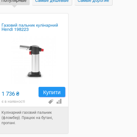
Популярные
Самые дешевые
Самые дорогие
Газовий пальник кулінарний
Hendi 198223
Купити
1 736 ₴
є в наявності
Кулінарний газовий пальник
(фломбер). Працює на бутані,
пропані.