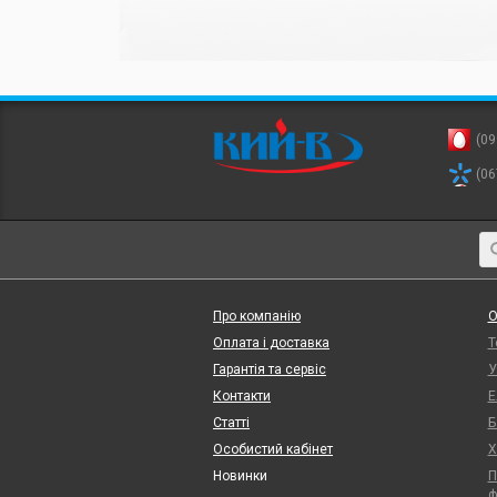
(09
(06
Про компанію
О
Оплата і доставка
Т
Гарантія та сервіс
У
Контакти
Е
Статті
Б
Особистий кабінет
Х
Новинки
П
ф