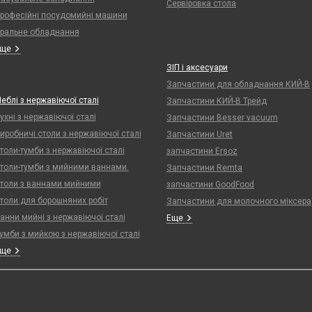
Сервіровка стола
рофесійні посудомийні машини
ральне обладнання
Еще
ЗІП і аксесуари
Запчастини для обладнання КИЙ-В
еблі з нержавіючої сталі
Запчастини КИЙ-В Трейд
ухні з нержавіючої сталі
Запчастини Besser vacuum
иробничі столи з нержавіючої сталі
Запчастини Uret
толи-тумби з нержавіючої сталі
запчастини Ersoz
толи-тумби з мийними ваннами.
Запчастини Remta
толи з ваннами мийними
запчастини GoodFood
толи для борошняних робіт
Запчастини для молочного міксера
анни мийні з нержавіючої сталі
Еще
умби з мийкою з нержавіючої сталі
Еще