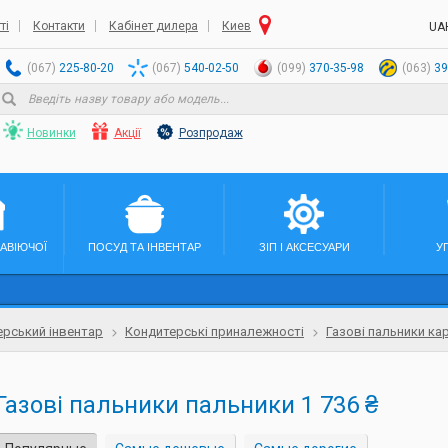
ті
Контакти
Кабінет дилера
Киев
UA
(067)
225-80-20
(067)
540-02-50
(099)
370-35-98
(063)
39
Новинки
Акції
Розпродаж
ЖАВІЮЧОЇ
ПОСУД ТА ІНВЕНТАР
ЗІП І АКСЕСУАРИ
У
ерський інвентар
Кондитерські приналежності
Газові пальники ка
Газові пальники пальники 1 736 ₴