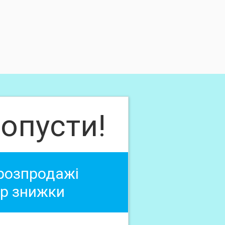
опусти!
 розпродажі
ер знижки