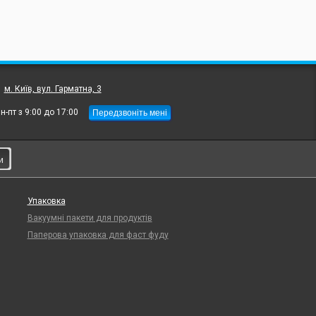
:
м. Київ, вул. Гарматна, 3
Передзвоніть мені
н-пт з 9:00 до 17:00
и
Упаковка
Вакуумні пакети для продуктів
Паперова упаковка для фаст фуду