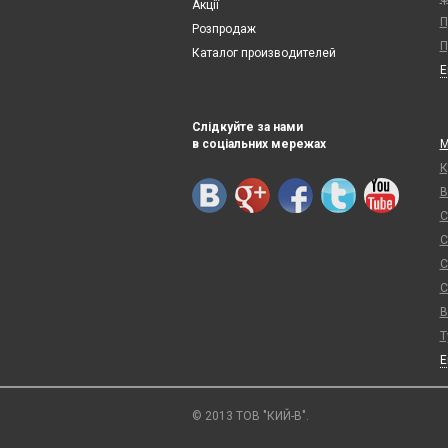
Акції
П
Розпродаж
П
Каталог производителей
Слідкуйте за нами
в соціальних мережах
М
К
В
С
С
С
С
В
Т
© 2013 ТОВ "КИЙ-В".