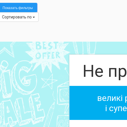
Показать фильтры
Сортировать по
Не пр
великі
і суп