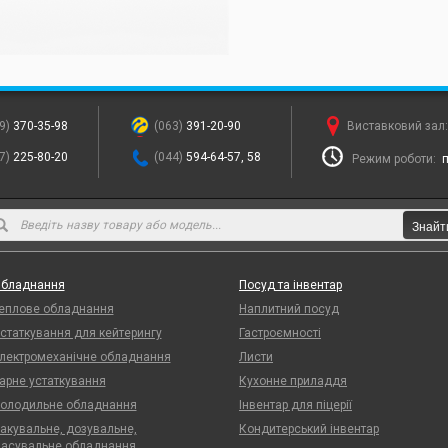
9)
370-35-98
(063)
391-20-90
Виставковий зал
7)
225-80-20
(044)
594-64-57, 58
Режим роботи:
п
Знайт
бладнання
Посуд та інвентар
еплове обладнання
Наплитний посуд
статкування для кейтерингу
Гастроємності
лектромеханічне обладнання
Листи
арне устаткування
Кухонне приладдя
олодильне обладнання
Інвентар для піцерії
акувальне, дозувальне,
Кондитерський інвентар
асувальне обладнання