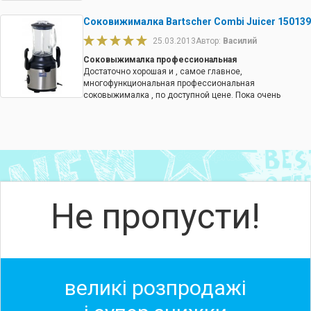
Соковижималка Bartscher Combi Juicer 150139
25.03.2013
Автор:
Василий
Соковыжималка профессиональная
Достаточно хорошая и , самое главное,
многофункциональная профессиональная
соковыжималка , по доступной цене. Пока очень
радует. Но возник вопрос , с ручками крепежами
проблем не возникнет?
Не пропусти!
великі розпродажі