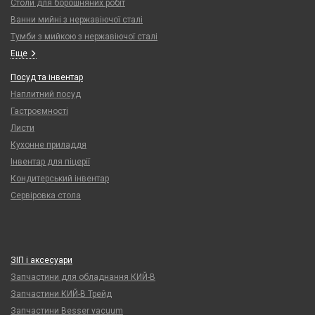
Столи для борошняних робіт
Ванни мийні з нержавіючої сталі
Тумби з мийкою з нержавіючої сталі
Еще
Посуд та інвентар
Наплитний посуд
Гастроємності
Листи
Кухонне приладдя
Інвентар для піцерії
Кондитерський інвентар
Сервіровка стола
ЗІП і аксесуари
Запчастини для обладнання КИЙ-В
Запчастини КИЙ-В Трейд
Запчастини Besser vacuum