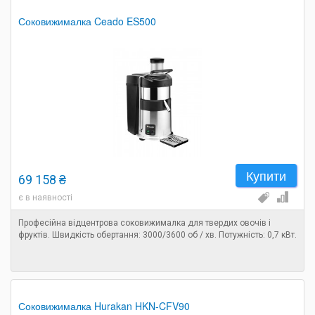
Соковижималка Ceado ES500
Купити
69 158 ₴
є в наявності
Професійна відцентрова соковижималка для твердих овочів і
фруктів. Швидкість обертання: 3000/3600 об / хв. Потужність: 0,7 кВт.
Соковижималка Hurakan HKN-CFV90