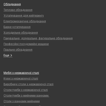
Обладнання
Теплове обладнання
Устаткування для кейтерингу
Електромеханічне обладнання
Барне устаткування
Холодильне обладнання
Пакувальне, дозувальне, фасувальне обладнання
Професійні посудомийні машини
Пральне обладнання
Еще
Меблі з нержавіючої сталі
Кухні з нержавіючої сталі
Виробничі столи з нержавіючої сталі
Столи-тумби з нержавіючої сталі
Столи-тумби з мийними ваннами.
Столи з ваннами мийними