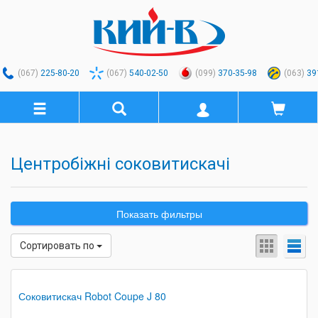
(067)
225-80-20
(067)
540-02-50
(099)
370-35-98
(063)
39
Центробіжні соковитискачі
Показать фильтры
Сортировать по
Соковитискач Robot Coupe J 80