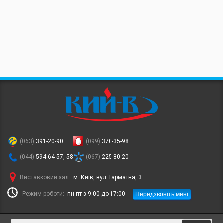
(063)
391-20-90
(099)
370-35-98
(044)
594-64-57, 58
(067)
225-80-20
Виставковий зал:
м. Київ, вул. Гарматна, 3
Передзвоніть мені
Режим роботи:
пн-пт з 9:00 до 17:00