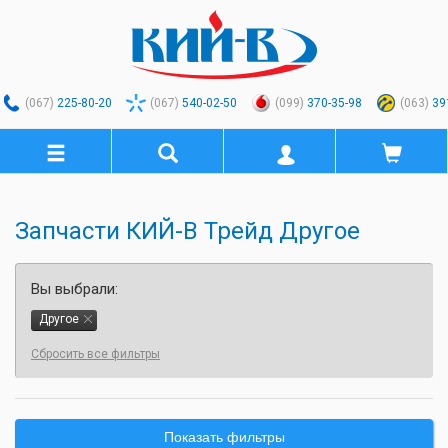
(067)
225-80-20
(067)
540-02-50
(099)
370-35-98
(063)
39
Запчасти КИЙ-В Трейд Другое
Вы выбрали:
Другое
Сбросить все фильтры
Показать фильтры