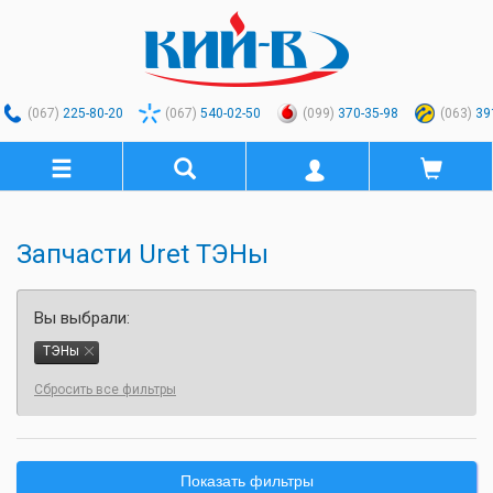
(067)
225-80-20
(067)
540-02-50
(099)
370-35-98
(063)
39
Запчасти Uret ТЭНы
Вы выбрали:
ТЭНы
Сбросить все фильтры
Показать фильтры