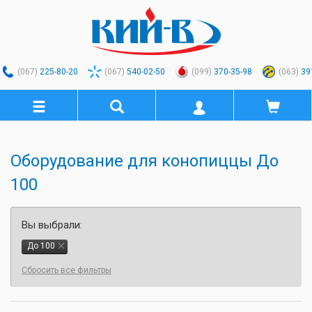
(067)
225-80-20
(067)
540-02-50
(099)
370-35-98
(063)
39
Оборудование для конопиццы До
100
Вы выбрали:
До 100
Сбросить все фильтры