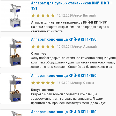
Аппарат для супных стаканчиков КИЙ-В КП 1-
151
12.12.2020
Автор:
Виталий
Аппарат для супных стаканчиков КИЙ-В КП 1-151
На этом аппарате открыл бизнес по продаже супа в
стаканчиках из теста
Аппарат коно-пицца КИЙ-В КП 1-150
10.08.2013
Автор:
Аркадий
Отличное
Хочу поблагодарить за отличное качество пиццы! Купил
комплект оборудования для приготовления конопиццы,
остался очень доволен! Спасибо за бизнес идею и за
хорошую прибыль!
Аппарат коно-пицца КИЙ-В КП 1-150
16.03.2013
Автор:
Оксана
Конусная пица
Рядом с моей точкой продается коно пицца
замороженная, а я готовлю на аппарате. Людям
нравится сам процесс, поэтому у меня дела идут
лучше.
Аппарат коно-пицца КИЙ-В КП 1-150