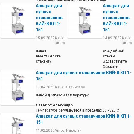
https://www.kiy-v.ua/ua/article/ua_Konusnaya-pitstsa-pyat-
Аппарат для
Аппарат для
retseptov/
супных
супных
стаканчиков
стаканчиков
КИЙ-В КП 1-
КИЙ-В КП 1-
151
151
15.09.2022
Автор:
14.09.2022
Автор:
Ольга
Ольга
Какая
съедобной
вместимость
стакан
стакана?
Здравствуйте.
Скажите
Ответ от
пожалуйста,
Аппарат для супных стаканчиков КИЙ-В КП 1-
КИЙТЕХНО
стакан подходит
151
В фотографиях
для кофе в
есть чертеж
съедобном
11.04.2020
Автор:
Станислав
стакана из
стакане?
Какой диапазон температур?
которого можно
Ответ от
посчитать объем,
КИЙТЕХНО
Ответ от Александр
который составит
Стакан делается
Температура регулируется в пределах 50 - 320 С
примерно 300 гр.
из теста, которое
Аппарат для супных стаканчиков КИЙ-В КП 1-
запекается в
151
процессе
приготовления.
11.02.2020
Автор:
Николай
Стакан