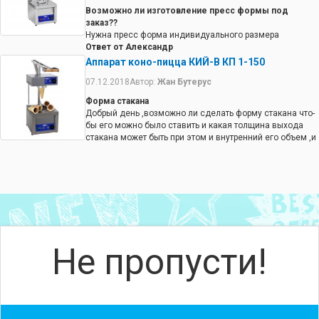
съедобный.
Возможно ли изготовление пресс формы под
заказ??
Нужна пресс форма индивидуального размера
Ответ от Александр
Пресс форма по индивидуальному заказу не делается.
Аппарат коно-пицца КИЙ-В КП 1-150
07.12.2018
Автор:
Жан Бутерус
Форма стакана
Добрый день ,возможно ли сделать форму стакана что-
бы его можно было ставить и какая толщина выхода
стакана может быть при этом и внутренний его объем ,и
можно ли регулировать рабочую температуру нагрева?
Заранее спасибо
Ответ от Александр
Нет нельзя. Аппарат для конусной пиццы продается в
том виде в котором представлен. Изменения могут
вносится на достаточно большую партию заказа.
Не пропусти!